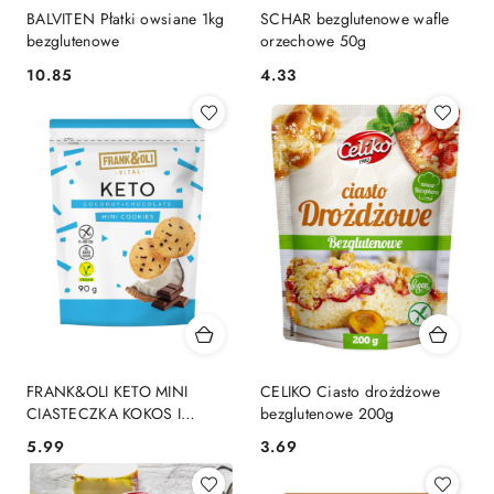
BALVITEN Płatki owsiane 1kg
SCHAR bezglutenowe wafle
bezglutenowe
orzechowe 50g
10.85
4.33
Cena:
Cena:
FRANK&OLI KETO MINI
CELIKO Ciasto drożdżowe
CIASTECZKA KOKOS I
bezglutenowe 200g
CZEKOLADA 90g
5.99
3.69
Cena:
Cena: