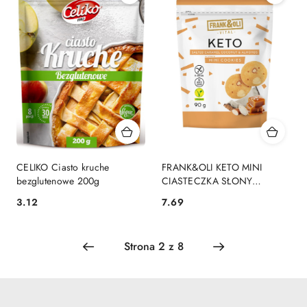
CELIKO Ciasto kruche
FRANK&OLI KETO MINI
bezglutenowe 200g
CIASTECZKA SŁONY
KARMEL KOKOS I MIGDAŁY
3.12
7.69
Cena:
Cena:
90G