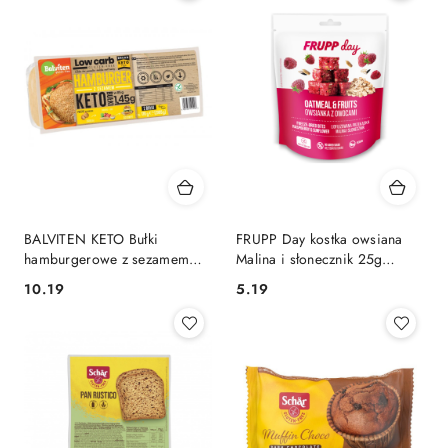
BALVITEN KETO Bułki
FRUPP Day kostka owsiana
hamburgerowe z sezamem
Malina i słonecznik 25g
2x85g bezglutenowe
Celiko
10.19
5.19
Cena:
Cena: