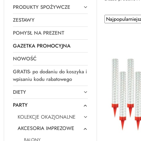
PRODUKTY SPOŻYWCZE
Zastosowano
Sortuj
ZESTAWY
według
sortowanie:
POMYSŁ NA PREZENT
Najpopularniejsz
GAZETKA PROMOCYJNA
NOWOŚĆ
GRATIS- po dodaniu do koszyka i
wpisaniu kodu rabatowego
DIETY
PARTY
KOLEKCJE OKAZJONALNE
AKCESORIA IMPREZOWE
BALONY