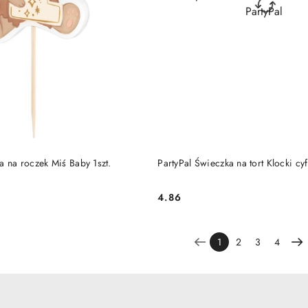
DO KOSZYKA
DO KOSZYKA
a na roczek Miś Baby 1szt.
PartyPal Świeczka na tort Klocki cyf
4.86
Cena:
1
2
3
4