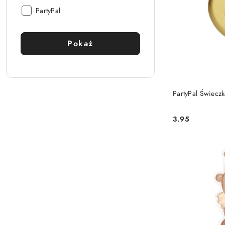
Producent:
PartyPal
Pokaż
PartyPal Świeczk
3.95
Cena: