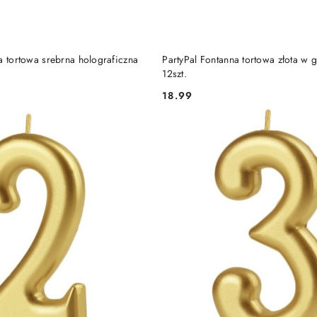
DO KOSZYKA
DO KOSZYKA
a tortowa srebrna holograficzna
PartyPal Fontanna tortowa złota w
12szt.
18.99
Cena: