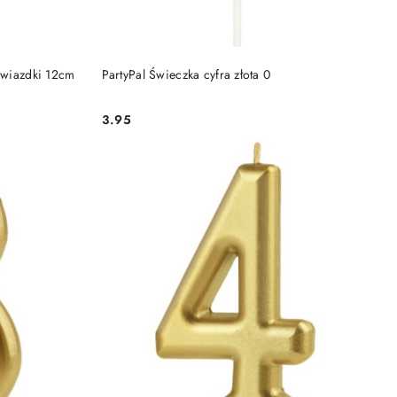
DO KOSZYKA
 gwiazdki 12cm
PartyPal Świeczka cyfra złota 0
3.95
Cena: