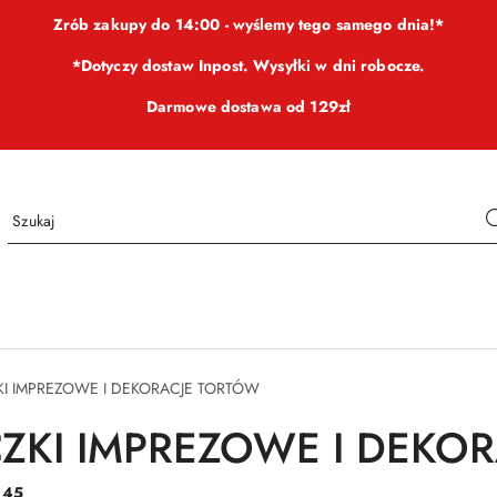
Zrób zakupy do 14:00 - wyślemy tego samego dnia!*
*Dotyczy dostaw Inpost. Wysyłki w dni robocze.
Darmowe dostawa od 129zł
I IMPREZOWE I DEKORACJE TORTÓW
ZKI IMPREZOWE I DEKO
:
45