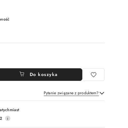
pność
Do koszyka
Pytanie związane z produktem?
Wyślij
atychmiast
2