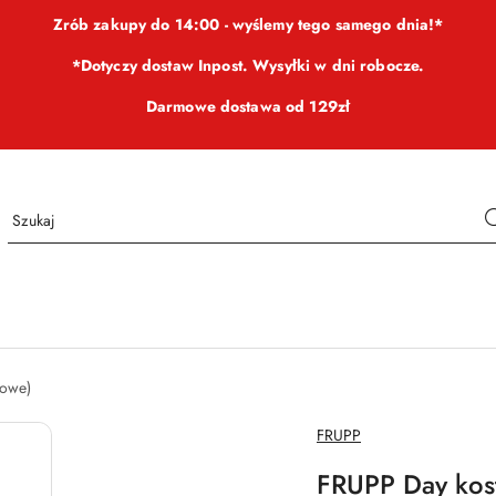
Zrób zakupy do 14:00 - wyślemy tego samego dnia!*
*Dotyczy dostaw Inpost. Wysyłki w dni robocze.
Darmowe dostawa od 129zł
iowe)
NAZWA
FRUPP
PRODUCENTA:
FRUPP Day kost