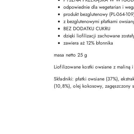
odpowiednie dla wegetarian i weg
produkt bezglutenowy (PL-064-109
z bezglutenowymi płatkami owsian
BEZ DODATKU CUKRU
dzięki liofilizacji zachowane zosta
zawiera aż 12% błonnika
masa netto 25 g
Liofilizowane kostki owsiane z maliną 
Składniki: płatki owsiane (37%), ekst
(10,8%), olej kokosowy, zagęszczony s
Pomiń karuzelę produktów