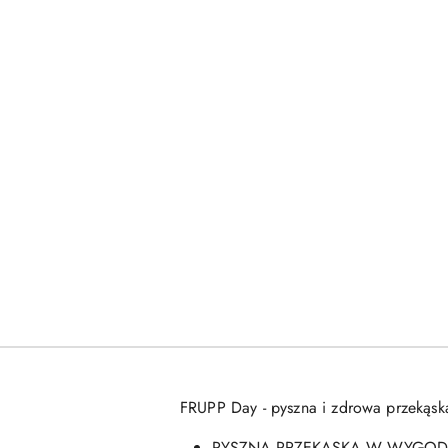
FRUPP Day - pyszna i zdrowa przek
PYSZNA PRZEKĄSKA W WYGOD