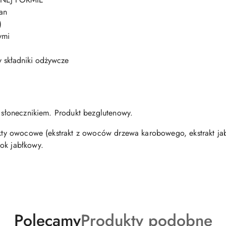
an
)
ymi
ły składniki odżywcze
i słonecznikiem. Produkt bezglutenowy.
rakty owocowe (ekstrakt z owoców drzewa karobowego, ekstrakt ja
ok jabłkowy.
Produkty
Produkty
Polecamy
Produkty podobne