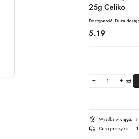
25g Celiko
Dostępność:
Duża dostę
cena:
5.19
Ilość
szt.
Dostępność
Wysyłka w ciągu:
n
i
Cena przesyłki:
1
dostawa