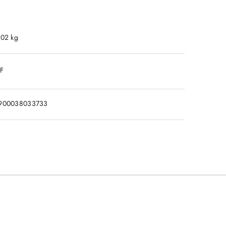
.02 kg
DF
900038033733