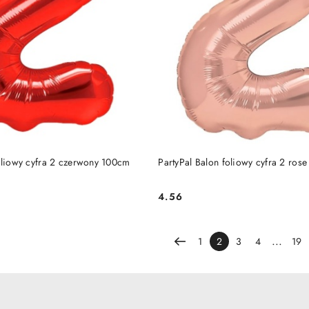
DO KOSZYKA
DO KOSZYKA
foliowy cyfra 2 czerwony 100cm
PartyPal Balon foliowy cyfra 2 ros
4.56
Cena:
...
1
2
3
4
19