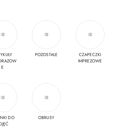
TYKUŁY
POZOSTAŁE
CZAPECZKI
ORAZOW
IMPREZOWE
E
ANKI DO
OBRUSY
DJĘĆ