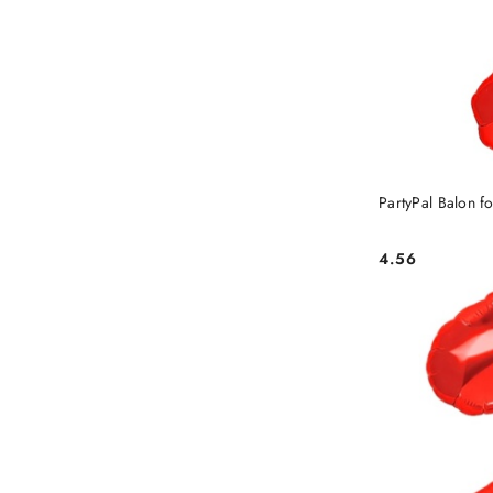
PartyPal Balon f
4.56
Cena: