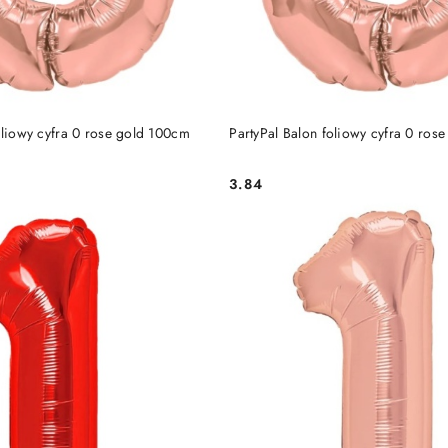
DO KOSZYKA
DO KOSZYKA
oliowy cyfra 0 rose gold 100cm
PartyPal Balon foliowy cyfra 0 ros
3.84
Cena: