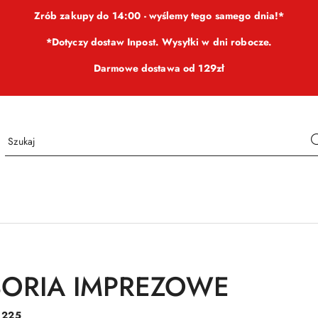
Zrób zakupy do 14:00 - wyślemy tego samego dnia!*
*Dotyczy dostaw Inpost. Wysyłki w dni robocze.
Darmowe dostawa od 129zł
ORIA IMPREZOWE
:
225