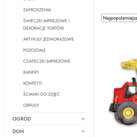
ZAPROSZENIA
Zastosowano
Sortuj
ŚWIECZKI IMPREZOWE I
według
sortowanie:
DEKORACJE TORTÓW
Najpopularniejsz
ARTYKUŁY JEDNORAZOWE
POZOSTAŁE
CZAPECZKI IMPREZOWE
BANERY
KONFETTI
ŚCIANKI DO ZDJĘĆ
OBRUSY
OGRÓD
DOM