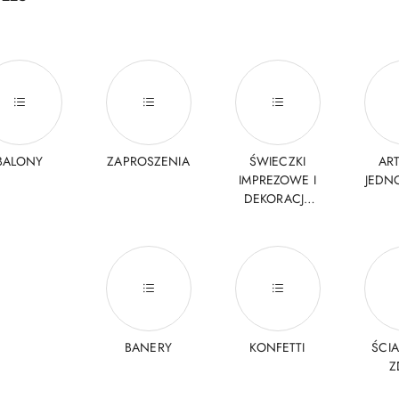
BALONY
ZAPROSZENIA
ŚWIECZKI
AR
IMPREZOWE I
JEDN
DEKORACJE
TORTÓW
BANERY
KONFETTI
ŚCI
Z