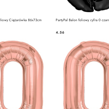
DO KOSZYKA
DO KOSZYKA
foliowy Ciężarówka 86x73cm
PartyPal Balon foliowy cyfra 0 cza
4.56
Cena: