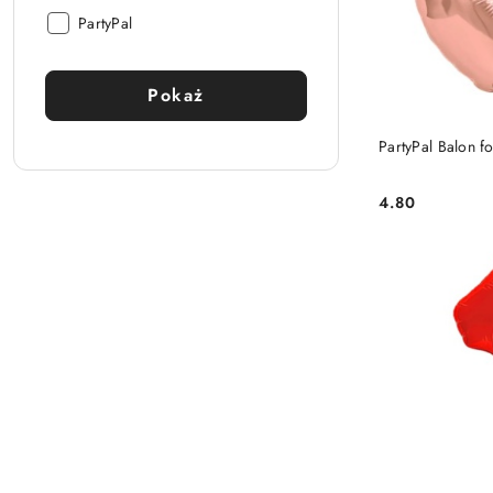
Producent:
PartyPal
Pokaż
PartyPal Balon f
4.80
Cena: