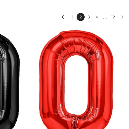
...
1
2
3
4
19