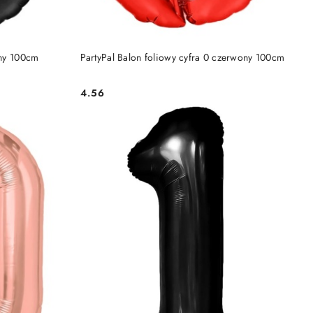
DO KOSZYKA
rny 100cm
PartyPal Balon foliowy cyfra 0 czerwony 100cm
4.56
Cena: