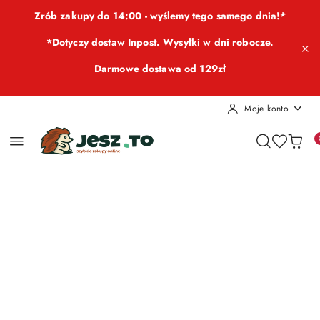
Przejdź do treści głównej
Przejdź do wyszukiwarki
Przejdź do moje konto
Przejdź do menu głównego
Przejdź do opisu produktu
Przejdź do stopki
Zrób zakupy do 14:00 - wyślemy tego samego dnia!*
*Dotyczy dostaw Inpost. Wysyłki w dni robocze.
Darmowe dostawa od 129zł
Moje konto