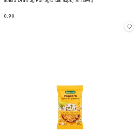
Bolero Drink 3g Pomegranate napój ze stewią
0.90
Cena: