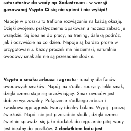
saturatorów do wody np Sodastream -
w wersji
gazowanej Vsypto Ci się nie spieni i nie wykipi!
Napoje w proszku to trafione rozwiązanie na każdą okazję.
Dzięki swojemu praktycznemu opakowaniu możesz zabrać je
wszędzie. Są idealne do pracy, na trening, daleką podróż,
jak i oczywiście na co dzień.
Napoje są bardzo proste w
przygotowaniu.
Każdy proszek ma nieziemski, naturalnie
owocowy smak ale nie są przesadnie słodkie.
Vsypto o smaku arbuza i agrestu
- idealny dla fanów
owocowych smaków. Napój ma słodki, soczysty, lekki smak,
dzięki czemu staje się orzeźwiający. Smak owoców jest
dobrze wyczuwalny. Połączenie słodkiego arbuza i
kwaskowatego agrestu tworzy idealny balans. Wypij i p
oczuj
świeżość.
Napój nie jest przesadnie słodki, dzięki czemu
świetnie sprawdzi się jako dodatek do regularnie pitej wody.
Jest idealny do posiłków.
Z dodatkiem lodu jest