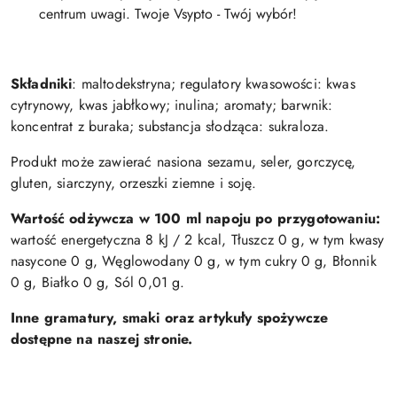
centrum uwagi. Twoje Vsypto - Twój wybór!
Składniki
:
maltodekstryna; regulatory kwasowości: kwas
cytrynowy, kwas jabłkowy; inulina; aromaty; barwnik:
koncentrat z buraka; substancja słodząca: sukraloza.
Produkt może zawierać nasiona sezamu, seler, gorczycę,
gluten, siarczyny, orzeszki ziemne i soję.
Wartość odżywcza w 100 ml napoju po przygotowaniu:
w
artość energetyczna 8 kJ / 2 kcal, Tłuszcz 0 g, w tym kwasy
nasycone 0 g, Węglowodany 0 g, w tym cukry 0 g, Błonnik
0 g, Białko 0 g, Sól 0,01 g
.
Inne gramatury, smaki oraz artykuły spożywcze
dostępne na naszej stronie.