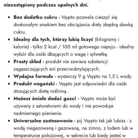
niezastąpiony podczas upalnych dni.
Bez dodatku cukru -
Vsypto pozwala cieszyć się
doskonałym smakiem bez obciążania diety zbędną dawką
cukru.
Idealny dla tych, którzy lubią liczyć
(kilogramy i
kalorie) - tylko 2 kcal / 100 ml gotowego napoju - idealny
wybór dla osób dbających o wagę i sylwetkę.
Prosty skład
-
produkt nie zawiera substancji
zagęszczających ani przeciwzbrylających.
Wydajna formuła
-
wystarczy 9 g Vsypto na 1,5 L wody.
Produkt wegański -
Vsypto jest odpowiedni dla osób
stosujących dietę roślinną.
Możesz śmiało dodać gazu!
-
Vsypto może być
używany z saturatorami do wody i nie powoduje
nadmiernego pienienia.
Uniwersalne zastosowanie
-
pij Vsypto tak jak lubisz - z
wodą niegazowaną i gazowaną, na zimno, z lodem lub w
temperaturze pokojowej, w sekrecie lub kiedy jesteś w