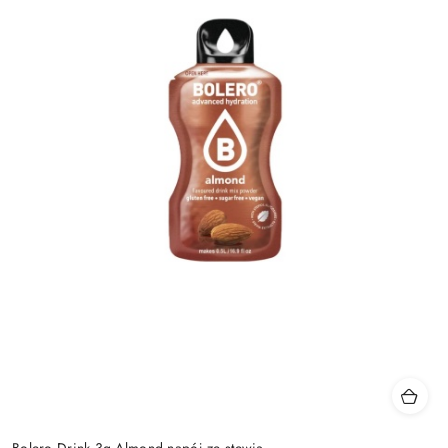
Bolero Drink 3g Almond napój ze stewią