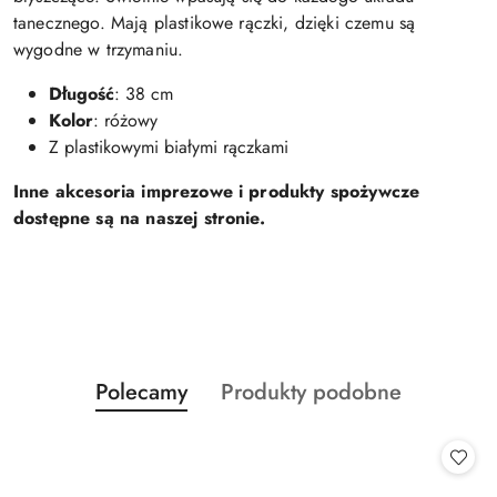
tanecznego. Mają plastikowe rączki, dzięki czemu są
wygodne w trzymaniu.
Długość
: 38 cm
Kolor
: różowy
Z plastikowymi białymi rączkami
Inne akcesoria imprezowe i produkty spożywcze
dostępne są na naszej stronie.
Produkty
Produkty
Polecamy
Produkty podobne
Pomiń karuzelę produktów
o
o
statusie:
statusie: