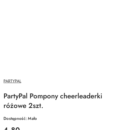
NAZWA
PARTYPAL
PRODUCENTA:
PartyPal Pompony cheerleaderki
różowe 2szt.
Dostępność:
Mało
cena:
4.80