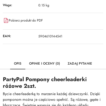
Waga:
0.15 kg
Pobierz produkt do PDF
EAN:
5904610144541
OPIS
OPINIE I OCENY (0)
ZADAJ PYTANIE
PartyPal Pompony cheerleaderki
różowe 2szt.
Bycie cheerleaderką to marzenie każdej dziewczynki. Dzięki
pomponom można je częściowo spełnić. Są różowe, gęste i
błyszczące. Świetnie wpasują się do każdego układu