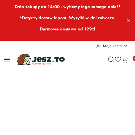
Przejdź do treści głównej
Przejdź do wyszukiwarki
Przejdź do moje konto
Przejdź do menu głównego
Przejdź do opisu produktu
Przejdź do stopki
Zrób zakupy do 14:00 - wyślemy tego samego dnia!*
*Dotyczy dostaw Inpost. Wysyłki w dni robocze.
Darmowe dostawa od 129zł
Moje konto