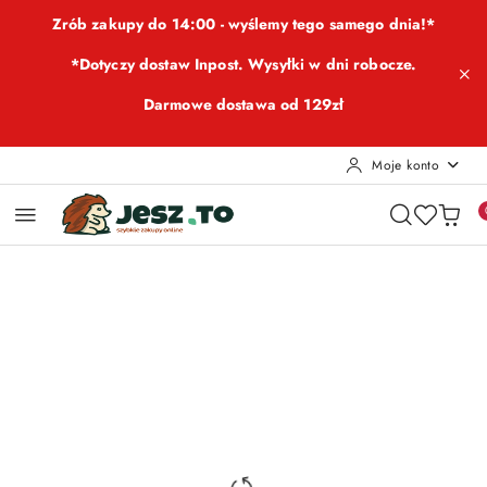
Przejdź do treści głównej
Przejdź do wyszukiwarki
Przejdź do moje konto
Przejdź do menu głównego
Przejdź do opisu produktu
Przejdź do stopki
Zrób zakupy do 14:00 - wyślemy tego samego dnia!*
*Dotyczy dostaw Inpost. Wysyłki w dni robocze.
Darmowe dostawa od 129zł
Moje konto