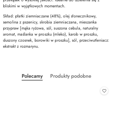
bliskimi w wyjątkowych momentach.
Skład: płatki ziemniaczane (48%), olej słonecznikowy,
semolina z pszenicy, skrobia ziemniaczana, mieszanka
przypraw [mąka ryżowa, sól, suszona cebula, naturalny
aromat, maślanka w proszku (mleko), karob w proszku,
duszony czosnek, borowiki w proszku], sól, przeciwutleniacz:
ekstrakt z rozmarynu.
Produkty
Produkty
Polecamy
Produkty podobne
Pomiń karuzelę produktów
o
o
statusie:
statusie: