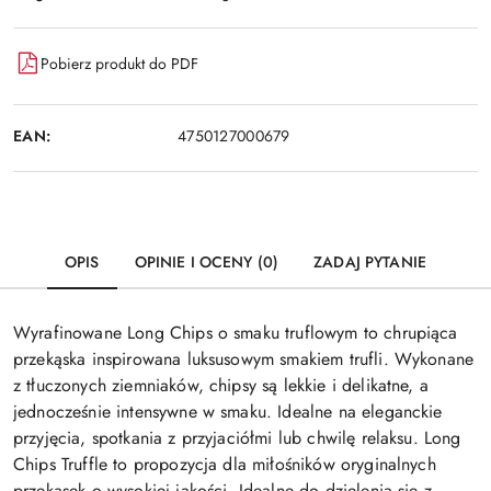
Pobierz produkt do PDF
EAN:
4750127000679
OPIS
OPINIE I OCENY (0)
ZADAJ PYTANIE
Wyrafinowane Long Chips o smaku truflowym to chrupiąca
przekąska inspirowana luksusowym smakiem trufli. Wykonane
z tłuczonych ziemniaków, chipsy są lekkie i delikatne, a
jednocześnie intensywne w smaku. Idealne na eleganckie
przyjęcia, spotkania z przyjaciółmi lub chwilę relaksu. Long
Chips Truffle to propozycja dla miłośników oryginalnych
przekąsek o wysokiej jakości. Idealne do dzielenia się z