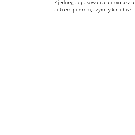
Z jednego opakowania otrzymasz ok
cukrem pudrem, czym tylko lubisz.
Pomiń karuzelę produktów