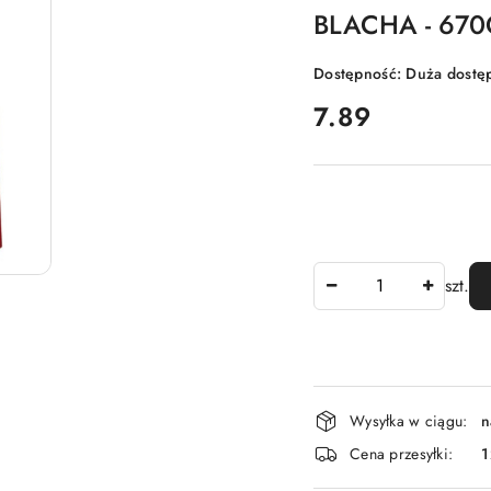
BLACHA - 67
Dostępność:
Duża dostę
cena:
7.89
Ilość
szt.
Dostępność
Wysyłka w ciągu:
n
i
Cena przesyłki:
1
dostawa