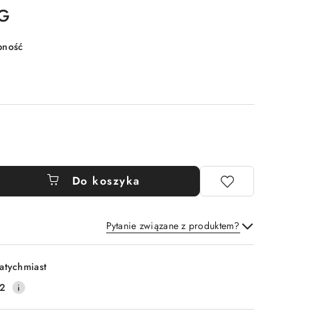
0G
pność
Do koszyka
Pytanie związane z produktem?
Wyślij
atychmiast
2