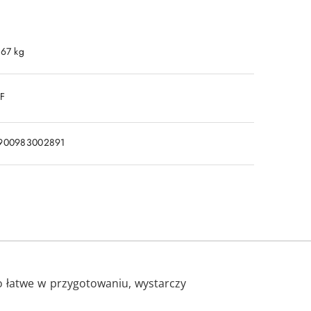
.67 kg
DF
900983002891
o łatwe w przygotowaniu, wystarczy