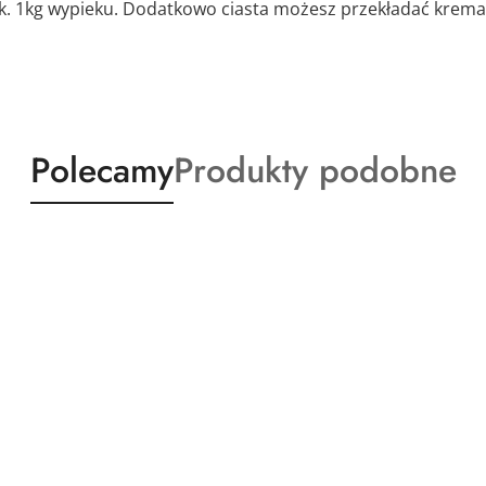
. 1kg wypieku. Dodatkowo ciasta możesz przekładać krema
Produkty
Produkty
Polecamy
Produkty podobne
o
o
statusie:
statusie: