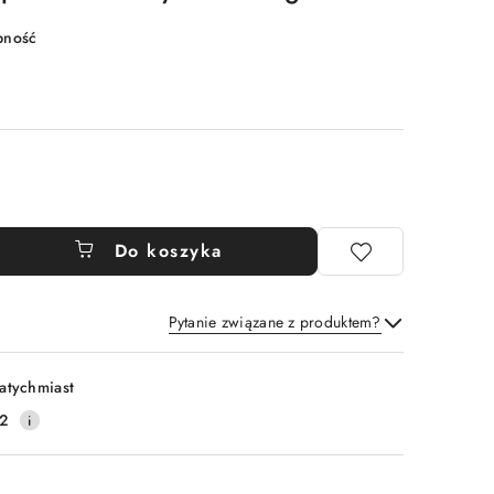
pność
Do koszyka
Pytanie związane z produktem?
Wyślij
atychmiast
2