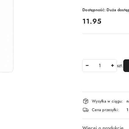
Dostępność:
Duża dostę
cena:
11.95
Ilość
szt.
Dostępność
Wysyłka w ciągu:
n
i
Cena przesyłki:
1
dostawa
Więcej o produkcie