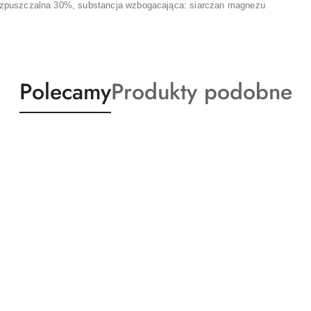
ozpuszczalna 30%,
substancja wzbogacająca: siarczan magnezu
Produkty
Produkty
Polecamy
Produkty podobne
o
o
statusie:
statusie: