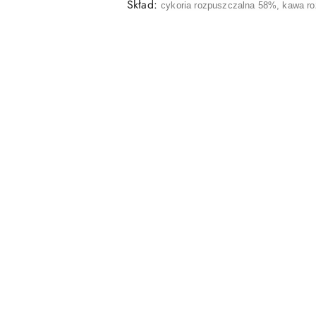
Skład:
cykoria rozpuszczalna 58%,
kawa r
Pomiń karuzelę produktów