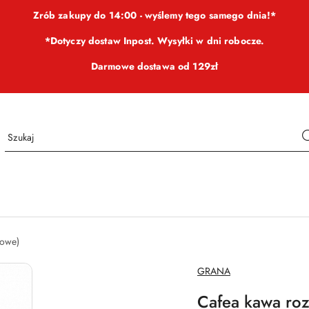
Zrób zakupy do 14:00 - wyślemy tego samego dnia!*
*Dotyczy dostaw Inpost. Wysyłki w dni robocze.
Darmowe dostawa od 129zł
iowe)
NAZWA
GRANA
PRODUCENTA:
Cafea kawa ro